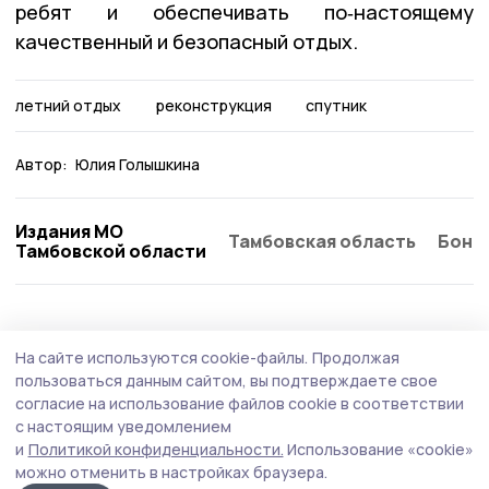
ребят и обеспечивать по‑настоящему
качественный и безопасный отдых.
летний отдых
реконструкция
спутник
Автор:
Юлия Голышкина
Издания МО
Тамбовская область
Бонд
Тамбовской области
Общество
Вчера, 08:40
На сайте используются cookie-файлы.
Продолжая
Мичуринские полицейские отстранили
пользоваться данным сайтом, вы подтверждаете свое
подростков от управления
согласие на использование файлов cookie в соответствии
с настоящим уведомлением
мототранспортом
и
Политикой конфиденциальности.
Использование «cookie»
Транспорт изъяли и отправили на специальную
можно отменить в настройках браузера.
стоянку.