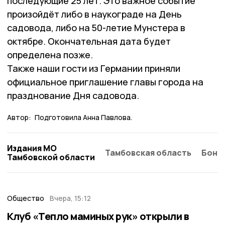
последующие 25 лет. Это важное событие
произойдёт либо в наукограде на День
садовода, либо на 50-летие Мунстера в
октябре. Окончательная дата будет
определена позже.
Также наши гости из Германии приняли
официальное приглашение главы города на
празднование Дня садовода.
Автор:
Подготовила Анна Павлова.
Издания МО
Тамбовская область
Бонд
Тамбовской области
Общество
Вчера, 15:12
Клуб «Тепло маминых рук» открыли в