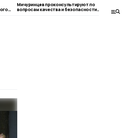
Мичуринцев проконсультируют по
Клуб «Теп
вопросам качества и безопасности
Мичуринск
детских товаров