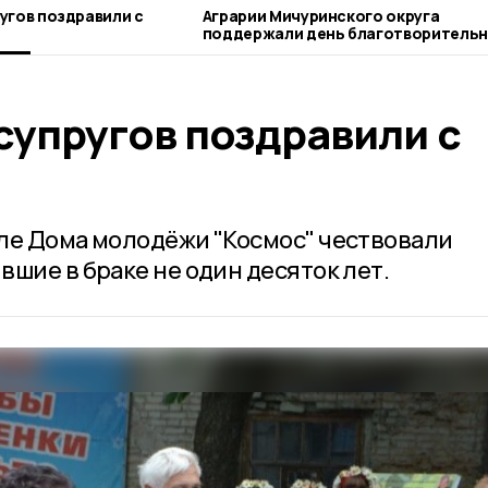
угов поздравили с
Аграрии Мичуринского округа
поддержали день благотворительного
труда
супругов поздравили с
ле Дома молодёжи "Космос" чествовали
шие в браке не один десяток лет.