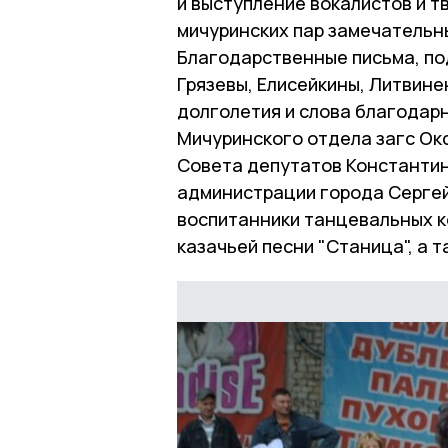
и выступление вокалистов и т
мичуринских пар замечательны
Благодарственные письма, под
Грязевы, Елисейкины, Литвине
долголетия и слова благодар
Мичуринского отдела загс Ок
Совета депутатов Константин
администрации города Сергей
воспитанники танцевальных к
казачьей песни "Станица", а 