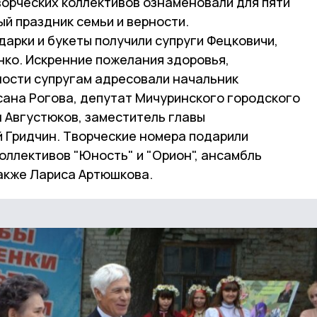
ворческих коллективов ознаменовали для пяти
й праздник семьи и верности.
арки и букеты получили супруги Фецковичи,
нко. Искренние пожелания здоровья,
ности супругам адресовали начальник
сана Рогова, депутат Мичуринского городского
 Августюков, заместитель главы
 Гридчин. Творческие номера подарили
оллективов "Юность" и "Орион", ансамбль
также Лариса Артюшкова.