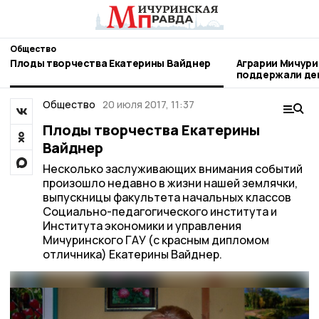
Общество
Плоды творчества Екатерины Вайднер
Аграрии Мичури
поддержали день благотворител
труда
Общество
20 июля 2017, 11:37
Плоды творчества Екатерины
Вайднер
Несколько заслуживающих внимания событий
произошло недавно в жизни нашей землячки,
выпускницы факультета начальных классов
Социально-педагогического института и
Института экономики и управления
Мичуринского ГАУ (с красным дипломом
отличника) Екатерины Вайднер.