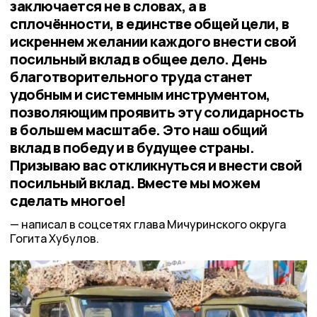
заключается не в словах, а в
сплочённости, в единстве общей цели, в
искреннем желании каждого внести свой
посильный вклад в общее дело. День
благотворительного труда станет
удобным и системным инструментом,
позволяющим проявить эту солидарность
в большем масштабе. Это наш общий
вклад в победу и в будущее страны.
Призываю вас откликнуться и внести свой
посильный вклад. Вместе мы можем
сделать многое!
написал в соцсетях глава Мичуринского округа
Гогита Хубулов.