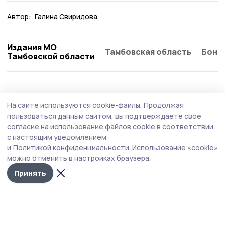
Автор:
Галина Свиридова
Издания МО
Тамбовская область
Бонд
Тамбовской области
Общество
6 августа , 17:31
На сайте используются cookie-файлы.
Продолжая
Мичуринцев проконсультируют по
пользоваться данным сайтом, вы подтверждаете свое
вопросам качества и безопасности
согласие на использование файлов cookie в соответствии
с настоящим уведомлением
детских товаров
и
Политикой конфиденциальности.
Использование «cookie»
Центр гигиены и эпидемиологии в Тамбовской области
можно отменить в настройках браузера.
консультирует граждан по вопросам качества и
Принять
безопасности детских товаров и школьных
принадлежностей.