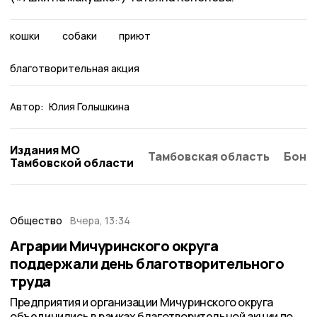
кошки
собаки
приют
благотворительная акция
Автор:
Юлия Голышкина
Издания МО
Тамбовская область
Бонд
Тамбовской области
Общество
Вчера, 13:34
Аграрии Мичуринского округа
поддержали день благотворительного
труда
Предприятия и организации Мичуринского округа
объединились в рамках благотворительной акции по