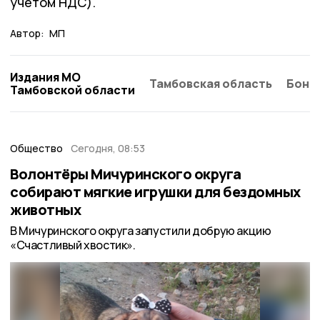
учётом НДС).
Автор:
МП
Издания МО
Тамбовская область
Бонд
Тамбовской области
Общество
Сегодня, 08:53
Волонтёры Мичуринского округа
собирают мягкие игрушки для бездомных
животных
В Мичуринского округа запустили добрую акцию
«Счастливый хвостик».