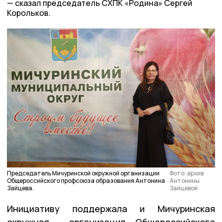
сказал председатель СХПК «Родина» Сергей
Корольков.
Председатель Мичуринской окружной организации
Фото: архив
Общероссийского профсоюза образования Антонина
Антонины
Зайцева.
Зайцевой
Инициативу поддержала и Мичуринская
окружная организация Общероссийского