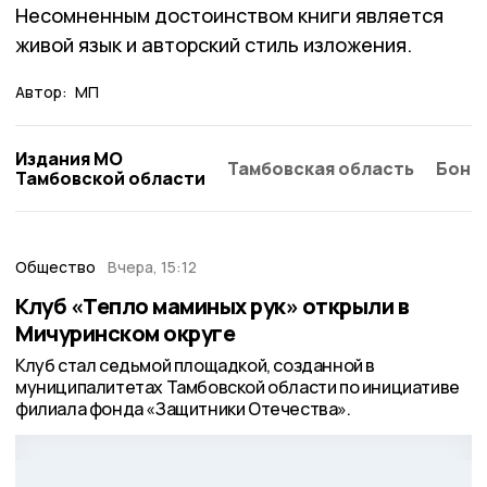
Несомненным достоинством книги является
живой язык и авторский стиль изложения.
Автор:
МП
Издания МО
Тамбовская область
Бонд
Тамбовской области
Общество
Вчера, 15:12
Клуб «Тепло маминых рук» открыли в
Мичуринском округе
Клуб стал седьмой площадкой, созданной в
муниципалитетах Тамбовской области по инициативе
филиала фонда «Защитники Отечества».