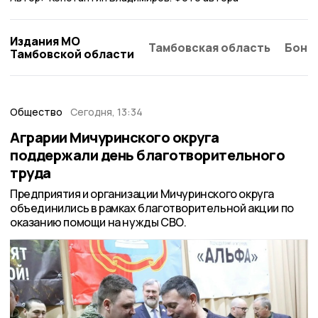
Издания МО
Тамбовская область
Бонд
Тамбовской области
Общество
Сегодня, 13:34
Аграрии Мичуринского округа
поддержали день благотворительного
труда
Предприятия и организации Мичуринского округа
объединились в рамках благотворительной акции по
оказанию помощи на нужды СВО.