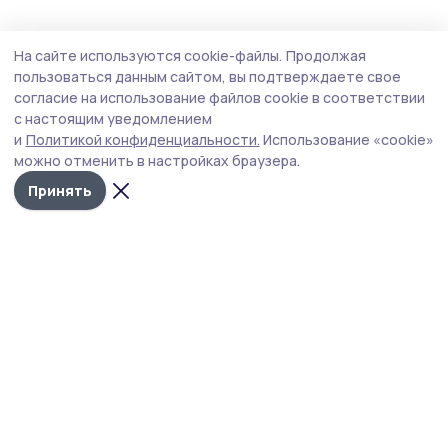
Общество
Вчера, 17:31
На сайте используются cookie-файлы.
Продолжая
Мичуринцев проконсультируют по
пользоваться данным сайтом, вы подтверждаете свое
вопросам качества и безопасности
согласие на использование файлов cookie в соответствии
с настоящим уведомлением
детских товаров
и
Политикой конфиденциальности.
Использование «cookie»
Центр гигиены и эпидемиологии в Тамбовской области
можно отменить в настройках браузера.
консультирует граждан по вопросам качества и
Принять
безопасности детских товаров и школьных
принадлежностей.