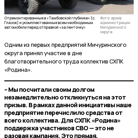
Отремонтированные в «Тамбовской глубинке» (с.
Фото: архив
Глазок) и укомплектованные всем необходимым
администрации
автомобили перед отправкой «за ленточку»
Мичуринского
округа
Одним из первых предприятий Мичуринского
округа принял участие в дне
благотворительного труда коллектив СХПК
«Родина».
– Мы посчитали своим долгом
незамедлительно откликнуться на этот
призыв. В рамках данной инициативы наше
предприятие перечислило средства от
всего коллектива. Для СХПК «Родина»
поддержка участников СВО — это не
разовая кампания. Это прямая,