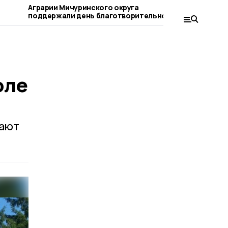
Аграрии Мичуринского округа
Мичуринце
поддержали день благотворительного
вопросам качеств
труда
детских т
оле
щают