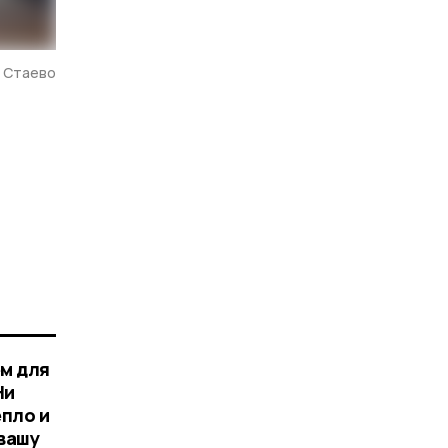
. Стаево
ем для
Ни
епло и
вашу