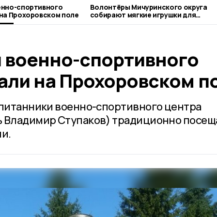
енно-спортивного
Волонтёры Мичуринского округа
на Прохоровском поле
собирают мягкие игрушки для
бездомных животных
 военно-спортивного
али на Прохоровском п
спитанники военно-спортивного центра
ь Владимир Ступаков) традиционно посе
ии.