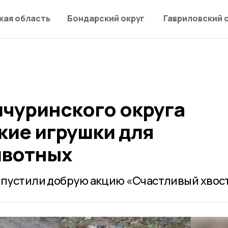
кая область
Бондарский округ
Гавриловский 
чуринского округа
кие игрушки для
ивотных
апустили добрую акцию «Счастливый хвос