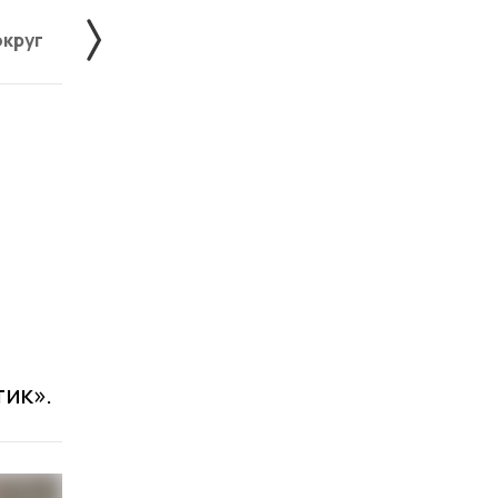
округ
Жердевский округ
Знаменский округ
тик».