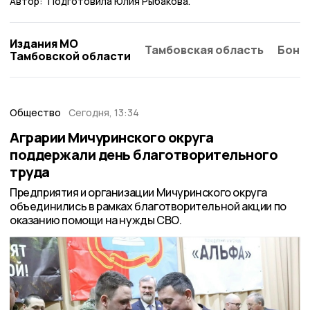
Автор:
Подготовила Юлия Рыбакова.
Издания МО
Тамбовская область
Бонд
Тамбовской области
Общество
Сегодня, 13:34
Аграрии Мичуринского округа
поддержали день благотворительного
труда
Предприятия и организации Мичуринского округа
объединились в рамках благотворительной акции по
оказанию помощи на нужды СВО.