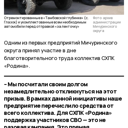
Отремонтированные в «Тамбовской глубинке» (с.
Фото: архив
Глазок) и укомплектованные всем необходимым
администрации
автомобили перед отправкой «за ленточку»
Мичуринского
округа
Одним из первых предприятий Мичуринского
округа принял участие в дне
благотворительного труда коллектив СХПК
«Родина».
– Мы посчитали своим долгом
незамедлительно откликнуться на этот
призыв. В рамках данной инициативы наше
предприятие перечислило средства от
всего коллектива. Для СХПК «Родина»
поддержка участников СВО — это не
разовая кампания. Это прямая,