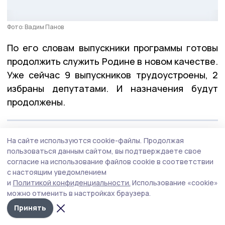
Фото: Вадим Панов
По его словам выпускники программы готовы
продолжить служить Родине в новом качестве.
Уже сейчас 9 выпускников трудоустроены, 2
избраны депутатами. И назначения будут
продолжены.
— Хочу поблагодарить всех создателей нашей
На сайте используются cookie-файлы.
Продолжая
программы, экспертов и наставников, членов
пользоваться данным сайтом, вы подтверждаете свое
согласие на использование файлов cookie в соответствии
Общественного совета. Благодаря им ребята
с настоящим уведомлением
не только получили всю необходимую
и
Политикой конфиденциальности.
Использование «cookie»
информацию, но и приобрели ценный
можно отменить в настройках браузера.
практический опыт, — отметил губернатор.
Принять