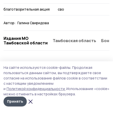
благотворительная акция
сво
Автор:
Галина Свиридова
Издания МО
Тамбовская область
Бонд
Тамбовской области
Общество
Вчера, 17:31
На сайте используются cookie-файлы.
Продолжая
Мичуринцев проконсультируют по
пользоваться данным сайтом, вы подтверждаете свое
вопросам качества и безопасности
согласие на использование файлов cookie в соответствии
с настоящим уведомлением
детских товаров
и
Политикой конфиденциальности.
Использование «cookie»
Центр гигиены и эпидемиологии в Тамбовской области
можно отменить в настройках браузера.
консультирует граждан по вопросам качества и
Принять
безопасности детских товаров и школьных
принадлежностей.