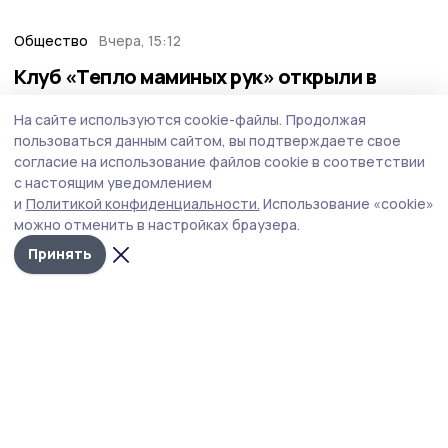
Общество
Вчера, 15:12
Клуб «Тепло маминых рук» открыли в
Мичуринском округе
На сайте используются cookie-файлы.
Продолжая
Клуб стал седьмой площадкой, созданной в
пользоваться данным сайтом, вы подтверждаете свое
муниципалитетах Тамбовской области по инициативе
согласие на использование файлов cookie в соответствии
филиала фонда «Защитники Отечества».
с настоящим уведомлением
и
Политикой конфиденциальности.
Использование «cookie»
можно отменить в настройках браузера.
Принять