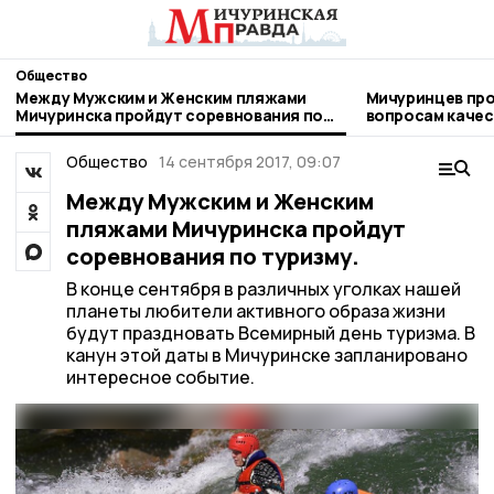
Общество
Между Мужским и Женским пляжами
Мичуринцев про
Мичуринска пройдут соревнования по
вопросам качества и безоп
туризму.
детских товаро
Общество
14 сентября 2017, 09:07
Между Мужским и Женским
пляжами Мичуринска пройдут
соревнования по туризму.
В конце сентября в различных уголках нашей
планеты любители активного образа жизни
будут праздновать Всемирный день туризма. В
канун этой даты в Мичуринске запланировано
интересное событие.