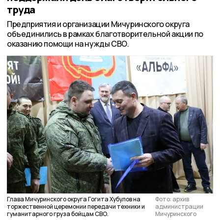
труда
Предприятия и организации Мичуринского округа
объединились в рамках благотворительной акции по
оказанию помощи на нужды СВО.
Глава Мичуринского округа Гогита Хубулов на
Фото: архив
торжественной церемонии передачи техники и
администрации
гуманитарного груза бойцам СВО.
Мичуринского