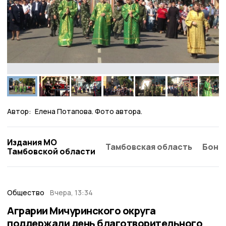
Автор:
Елена Потапова. Фото автора.
Издания МО
Тамбовская область
Бонд
Тамбовской области
Общество
Вчера, 13:34
Аграрии Мичуринского округа
поддержали день благотворительного