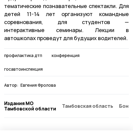
тематические познавательные спектакли. Для
детей 11-14 лет организуют командные
соревнования, для студентов —
интерактивные семинары. Лекции в
автошколах проведут для будущих водителей.
профилактика дтп
конференция
госавтоинспекция
Автор:
Евгения Фролова
Издания МО
Тамбовская область
Бонд
Тамбовской области
Общество
8 августа , 08:53