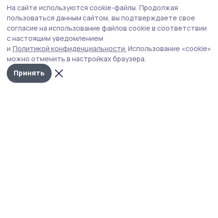
На сайте используются cookie-файлы.
Продолжая
Волонтёры Мичуринского округа
пользоваться данным сайтом, вы подтверждаете свое
собирают мягкие игрушки для бездомных
согласие на использование файлов cookie в соответствии
с настоящим уведомлением
животных
и
Политикой конфиденциальности.
Использование «cookie»
В Мичуринского округа запустили добрую акцию
можно отменить в настройках браузера.
«Счастливый хвостик».
Принять