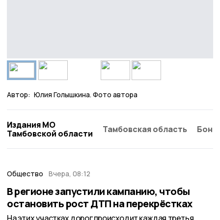
Автор:
Юлия Голышкина. Фото автора
Издания МО
Тамбовская область
Бонд
Тамбовской области
Общество
Вчера, 08:12
В регионе запустили кампанию, чтобы
остановить рост ДТП на перекрёстках
На этих участках дорог происходит каждая третья