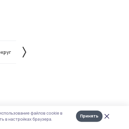
округ
Жердевский округ
Знаменский округ
Лента
10
использование файлов cookie в
новостей
Принять
ь в настройках браузера.