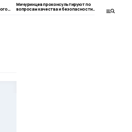
Мичуринцев проконсультируют по
Клуб «Теп
вопросам качества и безопасности
Мичуринск
детских товаров