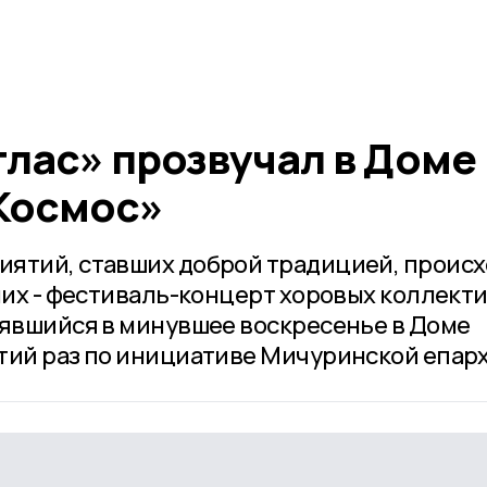
лас» прозвучал в Доме
Космос»
иятий, ставших доброй традицией, проис
 них - фестиваль-концерт хоровых коллект
оявшийся в минувшее воскресенье в Доме
тий раз по инициативе Мичуринской епар