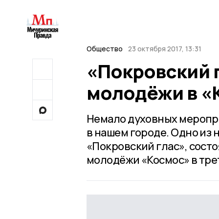
Общество
23 октября 2017, 13:31
«Покровский г
молодёжи в «
Немало духовных меропр
в нашем городе. Одно из
«Покровский глас», сост
молодёжи «Космос» в тре