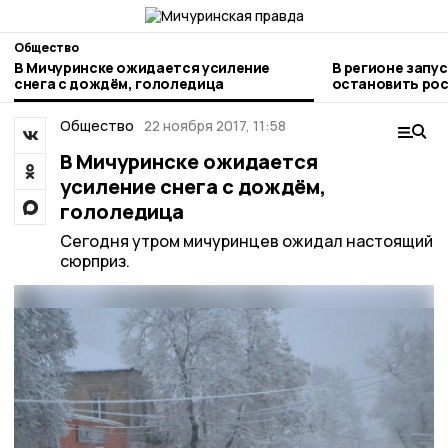
Общество
В Мичуринске ожидается усиление
В регионе запу
снега с дождём, гололедица
остановить рос
Общество
22 ноября 2017, 11:58
В Мичуринске ожидается
усиление снега с дождём,
гололедица
Сегодня утром мичуринцев ожидал настоящий
сюрприз.