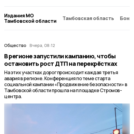
Издания МО
Тамбовская область
Бонд
Тамбовской области
Общество
Вчера, 08:12
В регионе запустили кампанию, чтобы
остановить рост ДТП на перекрёстках
На этих участках дорог происходит каждая третья
авария в регионе. Конференция по теме старта
социальной кампании «Продвижение безопасности» в
Тамбовской области прошла на площадке Стромов-
центра.