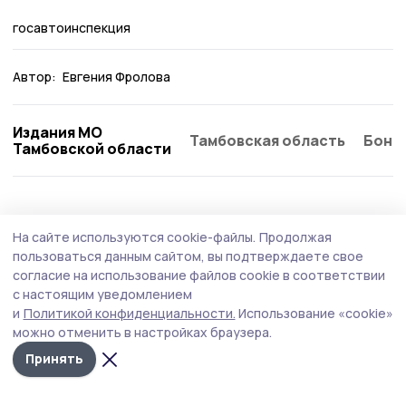
госавтоинспекция
Автор:
Евгения Фролова
Издания МО
Тамбовская область
Бонд
Тамбовской области
Общество
8 августа , 08:53
На сайте используются cookie-файлы.
Продолжая
Волонтёры Мичуринского округа
пользоваться данным сайтом, вы подтверждаете свое
собирают мягкие игрушки для бездомных
согласие на использование файлов cookie в соответствии
с настоящим уведомлением
животных
и
Политикой конфиденциальности.
Использование «cookie»
В Мичуринского округа запустили добрую акцию
можно отменить в настройках браузера.
«Счастливый хвостик».
Принять