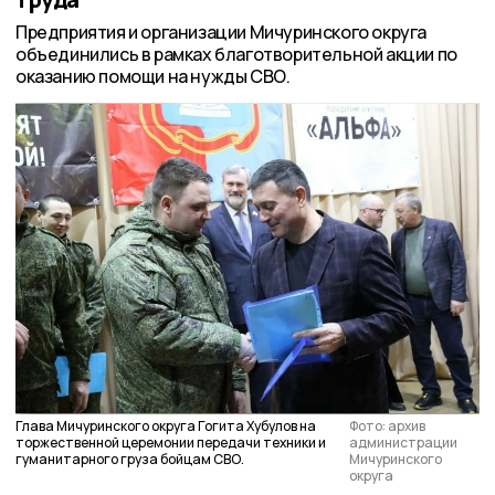
Предприятия и организации Мичуринского округа
объединились в рамках благотворительной акции по
оказанию помощи на нужды СВО.
Глава Мичуринского округа Гогита Хубулов на
Фото: архив
торжественной церемонии передачи техники и
администрации
гуманитарного груза бойцам СВО.
Мичуринского
округа