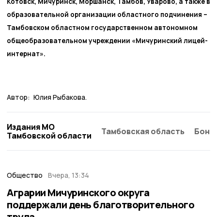
Котовск, Мичуринск, Моршанск, Тамбов, Уварово, а также в
образовательной организации областного подчинения –
Тамбовском областном государственном автономном
общеобразовательном учреждении «Мичуринский лицей-
интернат».
Автор:
Юлия Рыбакова.
Издания МО
Тамбовская область
Бонд
Тамбовской области
Общество
Вчера, 13:34
Аграрии Мичуринского округа
поддержали день благотворительного
труда