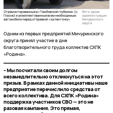
Отремонтированные в «Тамбовской глубинке» (с.
Фото: архив
Глазок) и укомплектованные всем необходимым
администрации
автомобили перед отправкой «за ленточку»
Мичуринского
округа
Одним из первых предприятий Мичуринского
округа принял участие в дне
благотворительного труда коллектив СХПК
«Родина».
– Мы посчитали своим долгом
незамедлительно откликнуться на этот
призыв. В рамках данной инициативы наше
предприятие перечислило средства от
всего коллектива. Для СХПК «Родина»
поддержка участников СВО — это не
разовая кампания. Это прямая,