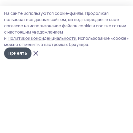
Общество
Вчера, 17:31
На сайте используются cookie-файлы.
Продолжая
Мичуринцев проконсультируют по
пользоваться данным сайтом, вы подтверждаете свое
вопросам качества и безопасности
согласие на использование файлов cookie в соответствии
с настоящим уведомлением
детских товаров
и
Политикой конфиденциальности.
Использование «cookie»
Центр гигиены и эпидемиологии в Тамбовской области
можно отменить в настройках браузера.
консультирует граждан по вопросам качества и
Принять
безопасности детских товаров и школьных
принадлежностей.