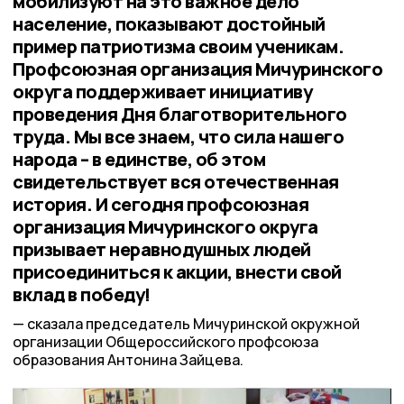
мобилизуют на это важное дело
население, показывают достойный
пример патриотизма своим ученикам.
Профсоюзная организация Мичуринского
округа поддерживает инициативу
проведения Дня благотворительного
труда. Мы все знаем, что сила нашего
народа – в единстве, об этом
свидетельствует вся отечественная
история. И сегодня профсоюзная
организация Мичуринского округа
призывает неравнодушных людей
присоединиться к акции, внести свой
вклад в победу!
сказала председатель Мичуринской окружной
организации Общероссийского профсоюза
образования Антонина Зайцева.