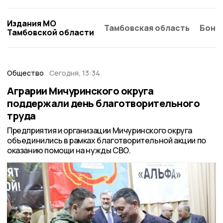
Издания МО
Тамбовская область
Бонд
Тамбовской области
Общество
Сегодня, 13:34
Аграрии Мичуринского округа
поддержали день благотворительного
труда
Предприятия и организации Мичуринского округа
объединились в рамках благотворительной акции по
оказанию помощи на нужды СВО.