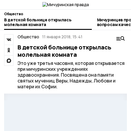
Общество
В детской больнице открылась
Мичуринцев про
молельная комната
вопросам качества и безоп
детских товаро
Общество
11 января 2018, 15:41
В детской больнице открылась
молельная комната
Это уже третья часовня, которая открывается
при мичуринских учреждениях
здравоохранения. Посвящена она памяти
святых мучениц Веры, Надежды, Любови и
матери их Софии.