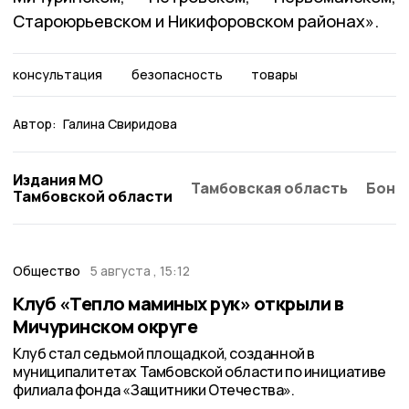
Староюрьевском и Никифоровском районах».
консультация
безопасность
товары
Автор:
Галина Свиридова
Издания МО
Тамбовская область
Бонд
Тамбовской области
Общество
5 августа , 15:12
Клуб «Тепло маминых рук» открыли в
Мичуринском округе
Клуб стал седьмой площадкой, созданной в
муниципалитетах Тамбовской области по инициативе
филиала фонда «Защитники Отечества».