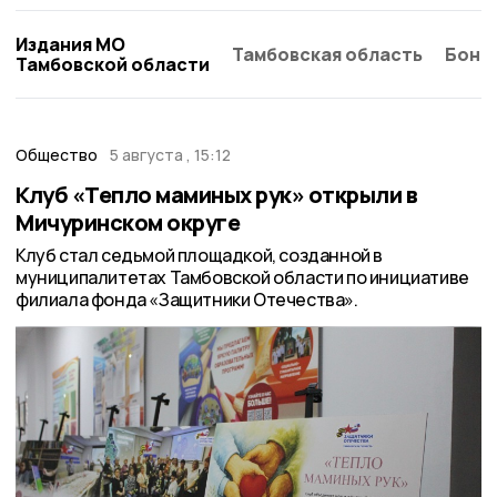
Издания МО
Тамбовская область
Бонд
Тамбовской области
Общество
5 августа , 15:12
Клуб «Тепло маминых рук» открыли в
Мичуринском округе
Клуб стал седьмой площадкой, созданной в
муниципалитетах Тамбовской области по инициативе
филиала фонда «Защитники Отечества».