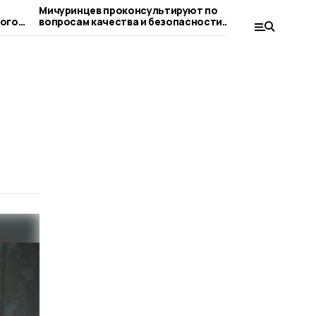
Мичуринцев проконсультируют по
Клуб «Теп
вопросам качества и безопасности
Мичуринск
детских товаров