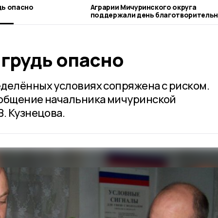
дь опасно
Аграрии Мичуринского округа
поддержали день благотворительного
труда
 грудь опасно
делённых условиях сопряжена с риском.
ообщение начальника мичуринской
. Кузнецова.