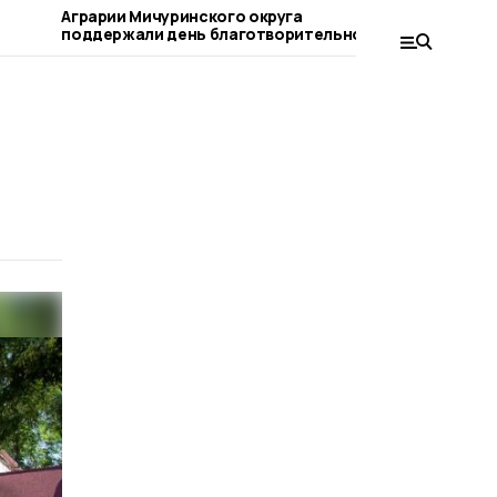
Аграрии Мичуринского округа
Мичуринце
поддержали день благотворительного
вопросам качеств
труда
детских т