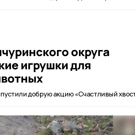
чуринского округа
кие игрушки для
ивотных
апустили добрую акцию «Счастливый хвос