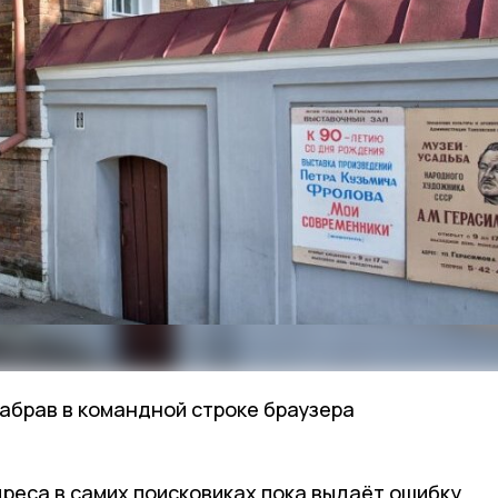
набрав в командной строке браузера
реса в самих поисковиках пока выдаёт ошибку.