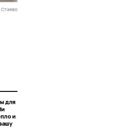
. Стаево
ем для
Ни
епло и
вашу