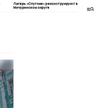
в
Лагерь «Спутник» реконструируют в
Мичуринс
Мичуринском округе
подростко
мототран