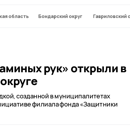
кая область
Бондарский округ
Гавриловский 
аминых рук» открыли в
округе
дкой, созданной в муниципалитетах
инициативе филиала фонда «Защитники