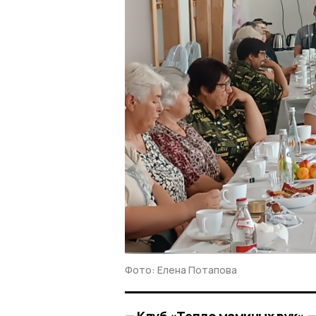
Фото: Елена Потапова
— Клуб «Тепло маминых рук» 