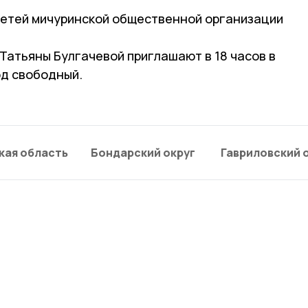
детей мичуринской общественной организации
Татьяны Булгачевой приглашают в 18 часов в
од свободный.
кая область
Бондарский округ
Гавриловский 