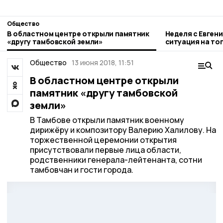
Общество
В областном центре открыли памятник
Неделя с Евген
«другу тамбовской земли»
ситуация на то
городе и приор
Общество
13 июня 2018, 11:51
В областном центре открыли
памятник «другу тамбовской
земли»
В Тамбове открыли памятник военному
дирижёру и композитору Валерию Халилову. На
торжественной церемонии открытия
присутствовали первые лица области,
родственники генерала-лейтенанта, сотни
тамбовчан и гости города.