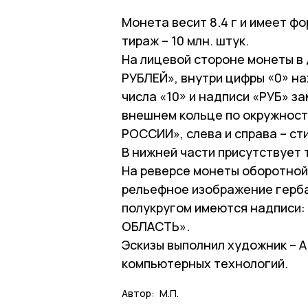
Монета весит 8.4 г и имеет фо
тираж – 10 млн. штук.
На лицевой стороне монеты в 
РУБЛЕЙ», внутри цифры «0» н
числа «10» и надписи «РУБ» з
внешнем кольце по окружност
РОССИИ», слева и справа – ст
В нижней части присутствует
На реверсе монеты оборотной
рельефное изображение герба
полукругом имеются надпис
ОБЛАСТЬ».
Эскизы выполнил художник – 
компьютерных технологий.
Автор:
М.П.