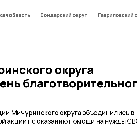
кая область
Бондарский округ
Гавриловский 
ринского округа
ень благотворительно
ции Мичуринского округа объединились в
й акции по оказанию помощи на нужды СВ