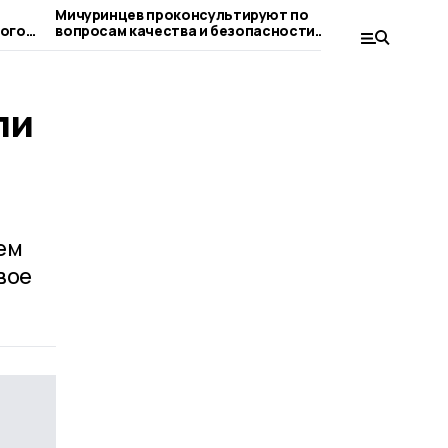
Мичуринцев проконсультируют по
Клуб «Теп
вопросам качества и безопасности
Мичуринск
детских товаров
ли
ем
вое