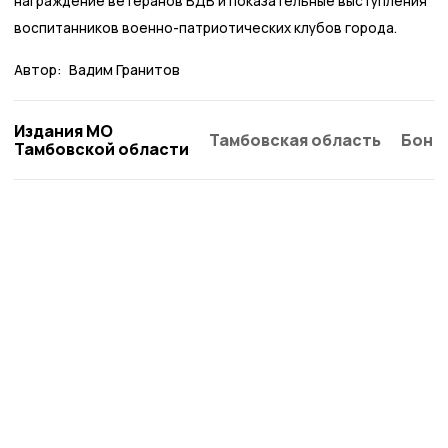
награждение ветеранов ВДВ и показательные выступления
воспитанников военно-патриотических клубов города.
Автор:
Вадим Гранитов
Издания МО
Тамбовская область
Бонд
Тамбовской области