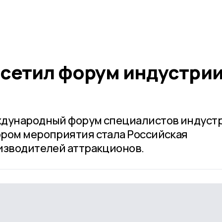
сетил форум индустри
ждународный форум специалистов индуст
ором мероприятия стала Российская
изводителей аттракционов.