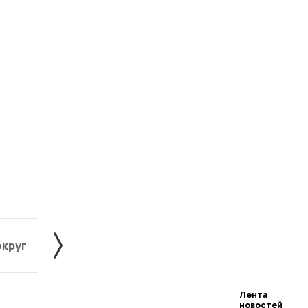
округ
Жердевский округ
Знаменский округ
Лента
новостей