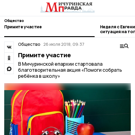
Общество
Примите участие
Неделя с Евген
ситуация на то
городе и приор
Общество
26 июля 2018, 09:37
Примите участие
В Мичуринской епархии стартовала
благотворительная акция «Помоги собрать
ребёнка в школу»