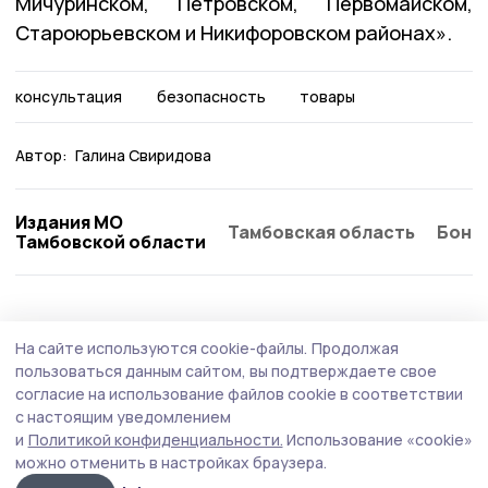
Мичуринском, Петровском, Первомайском,
Староюрьевском и Никифоровском районах».
консультация
безопасность
товары
Автор:
Галина Свиридова
Издания МО
Тамбовская область
Бонд
Тамбовской области
Общество
5 августа , 15:12
На сайте используются cookie-файлы.
Продолжая
Клуб «Тепло маминых рук» открыли в
пользоваться данным сайтом, вы подтверждаете свое
Мичуринском округе
согласие на использование файлов cookie в соответствии
с настоящим уведомлением
Клуб стал седьмой площадкой, созданной в
и
Политикой конфиденциальности.
Использование «cookie»
муниципалитетах Тамбовской области по инициативе
можно отменить в настройках браузера.
филиала фонда «Защитники Отечества».