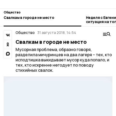
Общество
Свалкам в городе не место
Неделя с Евген
ситуация на то
городе и приор
Общество
31 августа 2018, 14:54
Свалкам в городе не место
Мусорная проблема, образно говоря,
разделила мичуринцев на два лагеря – тех, кто
исподтишка выкидывает мусор куда попало, и
тех, кто искренне негодует по поводу
стихийных свалок.