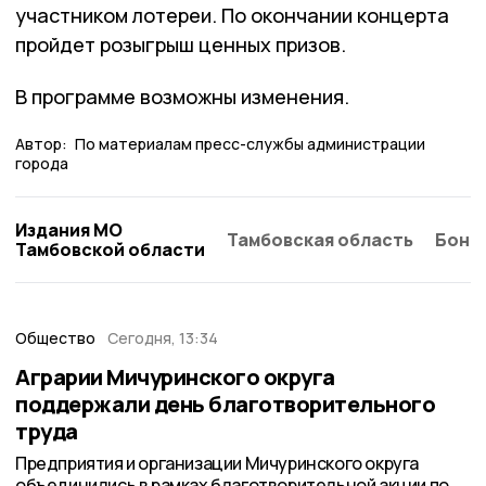
участником лотереи. По окончании концерта
пройдет розыгрыш ценных призов.
В программе возможны изменения.
Автор:
По материалам пресс-службы администрации
города
Издания МО
Тамбовская область
Бонд
Тамбовской области
Общество
Сегодня, 13:34
Аграрии Мичуринского округа
поддержали день благотворительного
труда
Предприятия и организации Мичуринского округа
объединились в рамках благотворительной акции по