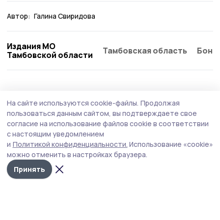
Автор:
Галина Свиридова
Издания МО
Тамбовская область
Бонд
Тамбовской области
Общество
Вчера, 17:31
На сайте используются cookie-файлы.
Продолжая
Мичуринцев проконсультируют по
пользоваться данным сайтом, вы подтверждаете свое
вопросам качества и безопасности
согласие на использование файлов cookie в соответствии
с настоящим уведомлением
детских товаров
и
Политикой конфиденциальности.
Использование «cookie»
Центр гигиены и эпидемиологии в Тамбовской области
можно отменить в настройках браузера.
консультирует граждан по вопросам качества и
Принять
безопасности детских товаров и школьных
принадлежностей.