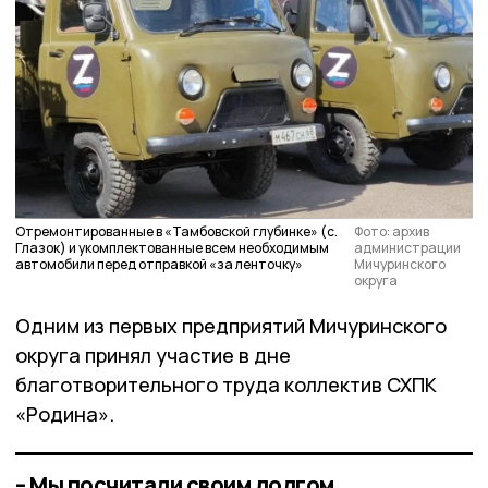
Отремонтированные в «Тамбовской глубинке» (с.
Фото: архив
Глазок) и укомплектованные всем необходимым
администрации
автомобили перед отправкой «за ленточку»
Мичуринского
округа
Одним из первых предприятий Мичуринского
округа принял участие в дне
благотворительного труда коллектив СХПК
«Родина».
– Мы посчитали своим долгом