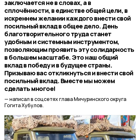
заключается не в словах, а в
сплочённости, в единстве общей цели, в
искреннем желании каждого внести свой
посильный вклад в общее дело. День
благотворительного труда станет
удобным и системным инструментом,
позволяющим проявить эту солидарность
в большем масштабе. Это наш общий
вклад в победу и в будущее страны.
Призываю вас откликнуться и внести свой
посильный вклад. Вместе мы можем
сделать многое!
написал в соцсетях глава Мичуринского округа
Гогита Хубулов.