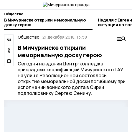
Общество
В Мичуринске открыли мемориальную
Неделя с Евген
доску герою
ситуация на то
городе и приор
Общество
21 декабря 2018, 13:58
В Мичуринске открыли
мемориальную доску герою
Сегодня на здании Центр-колледжа
прикладных квалификаций Мичуринского ГАУ
на улице Революционной состоялось
открытие мемориальной доски погибшему при
исполнении воинского долга в Сирии
подполковнику Сергею Сенину.