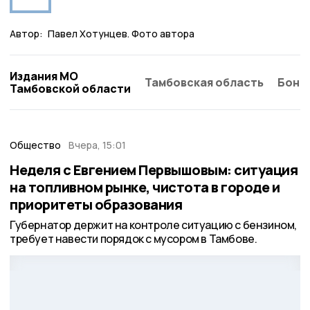
Автор:
Павел Хотунцев. Фото автора
Издания МО
Тамбовская область
Бонд
Тамбовской области
Общество
Вчера, 15:01
Неделя с Евгением Первышовым: ситуация
на топливном рынке, чистота в городе и
приоритеты образования
Губернатор держит на контроле ситуацию с бензином,
требует навести порядок с мусором в Тамбове.