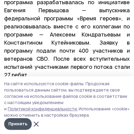
программа разрабатывалась по инициативе
Евгения Первышова — выпускника
федеральной программы «Время героев», и
реализовывалась вместе с его коллегами по
программе — Алексеем Кондратьевым и
Константином Кутейниковым. Заявку в
программу подали почти 400 участников и
ветеранов СВО. После всех вступительных
испытаний участниками первого потока стали
27 ребят.
На сайте используются cookie-файлы.
Продолжая
пользоваться данным сайтом, вы подтверждаете свое
— У них уже есть важные управленческие
согласие на использование файлов cookie в соответствии
с настоящим уведомлением
качества: умение принимать решения в самых
и
Политикой конфиденциальности.
Использование «cookie»
сложных ситуациях, брать на себя
можно отменить в настройках браузера.
ответственность и работать в команде. А
Принять
обучение в рамках «Героев Тамбовщины» дало