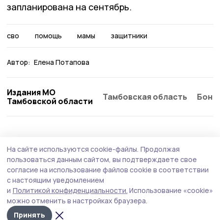
запланирована на сентябрь.
сво
помощь
мамы
защитники
Автор:
Елена Потапова
Издания МО
Тамбовская область
Бонд
Тамбовской области
Общество
Вчера, 09:20
На сайте используются cookie-файлы.
Продолжая
Лагерь «Спутник» реконструируют в
пользоваться данным сайтом, вы подтверждаете свое
Мичуринском округе
согласие на использование файлов cookie в соответствии
с настоящим уведомлением
В мичуринском детском оздоровительном лагере
и
Политикой конфиденциальности.
Использование «cookie»
грядут перемены.
можно отменить в настройках браузера.
Принять