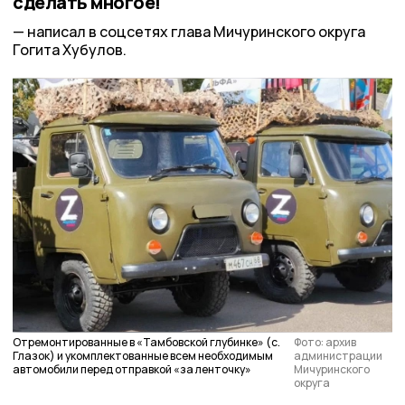
сделать многое!
написал в соцсетях глава Мичуринского округа
Гогита Хубулов.
Отремонтированные в «Тамбовской глубинке» (с.
Фото: архив
Глазок) и укомплектованные всем необходимым
администрации
автомобили перед отправкой «за ленточку»
Мичуринского
округа