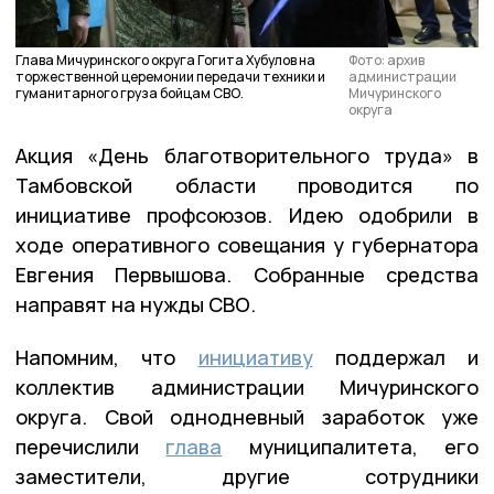
Глава Мичуринского округа Гогита Хубулов на
Фото: архив
торжественной церемонии передачи техники и
администрации
гуманитарного груза бойцам СВО.
Мичуринского
округа
Акция «День благотворительного труда» в
Тамбовской области проводится по
инициативе профсоюзов. Идею одобрили в
ходе оперативного совещания у губернатора
Евгения Первышова. Собранные средства
направят на нужды СВО.
Напомним, что
инициативу
поддержал и
коллектив администрации Мичуринского
округа. Свой однодневный заработок уже
перечислили
глава
муниципалитета, его
заместители, другие сотрудники