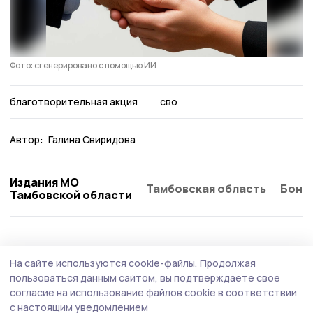
Фото: сгенерировано с помощью ИИ
благотворительная акция
сво
Автор:
Галина Свиридова
Издания МО
Тамбовская область
Бонд
Тамбовской области
Общество
Вчера, 17:31
На сайте используются cookie-файлы.
Продолжая
Мичуринцев проконсультируют по
пользоваться данным сайтом, вы подтверждаете свое
вопросам качества и безопасности
согласие на использование файлов cookie в соответствии
с настоящим уведомлением
детских товаров