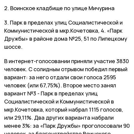
2.
Воинское
кладбище
по
улице
Мичурина
3.
Парк
в
пределах
улиц
Социалистической
и
Коммунистической
в
мкр
.
Кочетовка
, 4. «
Парк
Дружбы
»
в
районе
дома
№
25, 51
по
Липецкому
шоссе
.
В
интернет
-
голосовании
приняли
участие
3830
человек
.
С
солидным
отрывом
победил
первый
вариант
:
за
него
отдали
свои
голоса
2595
человек
(
или
67,75%).
Второе
место
занял
вариант
№
3 -
Парк
в
пределах
улиц
Социалистической
и
Коммунистической
в
мкр
.
Кочетовка
,
который
набрал
1115
голосов
,
или
29,11%.
Два
других
варианта
набрали
менее
3%:
за
«
Парк
Дружбы
»
проголосовали
90
человек
,
за
благоустройство
Воинского