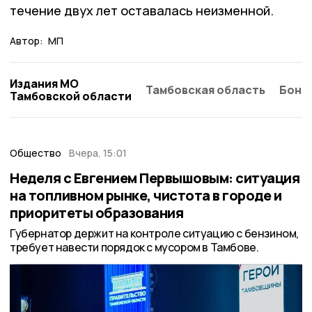
течение двух лет оставалась неизменной.
Автор:
МП
Издания МО
Тамбовская область
Бонд
Тамбовской области
Общество
Вчера, 15:01
Неделя с Евгением Первышовым: ситуация
на топливном рынке, чистота в городе и
приоритеты образования
Губернатор держит на контроле ситуацию с бензином,
требует навести порядок с мусором в Тамбове.