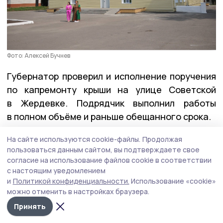
Фото: Алексей Бучнев
Губернатор проверил и исполнение поручения
по капремонту крыши на улице Советской
в Жердевке. Подрядчик выполнил работы
в полном объёме и раньше обещанного срока.
На сайте используются cookie-файлы.
Продолжая
Герои Тамбовщины
пользоваться данным сайтом, вы подтверждаете свое
согласие на использование файлов cookie в соответствии
На этой неделе вместе с директором Высшей
с настоящим уведомлением
школы государственного управления Олегом
и
Политикой конфиденциальности.
Использование «cookie»
Кондратенко Евгений Первышов
вручил
можно отменить в настройках браузера.
дипломы выпускникам региональной кадровой
Принять
программы «Герои Тамбовщины». Эта