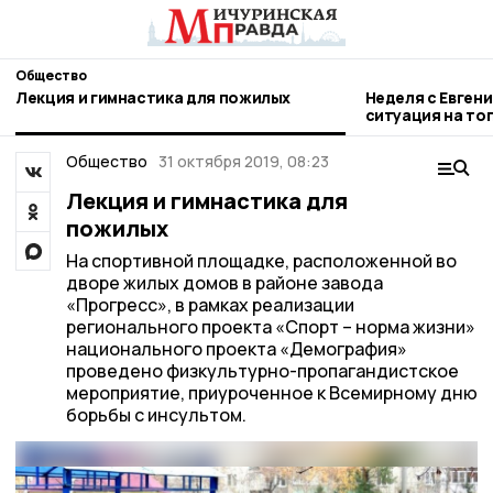
Общество
Лекция и гимнастика для пожилых
Неделя с Евген
ситуация на то
городе и приор
Общество
31 октября 2019, 08:23
Лекция и гимнастика для
пожилых
На спортивной площадке, расположенной во
дворе жилых домов в районе завода
«Прогресс», в рамках реализации
регионального проекта «Спорт – норма жизни»
национального проекта «Демография»
проведено физкультурно-пропагандистское
мероприятие, приуроченное к Всемирному дню
борьбы с инсультом.