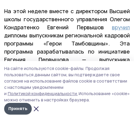
На этой неделе вместе с директором Высшей
школы государственного управления Олегом
Кондратенко Евгений Первышов
вручил
дипломы выпускникам региональной кадровой
программы «Герои Тамбовщины». Эта
программа разрабатывалась по инициативе
Евгения Первышова — выпускника
федеральной программы «Время героев», и
На сайте используются cookie-файлы.
Продолжая
пользоваться данным сайтом, вы подтверждаете свое
реализовывалась вместе с его коллегами по
согласие на использование файлов cookie в соответствии
программе — Алексеем Кондратьевым и
с настоящим уведомлением
Константином Кутейниковым. Заявку в
и
Политикой конфиденциальности.
Использование «cookie»
программу подали почти 400 участников и
можно отменить в настройках браузера.
ветеранов СВО. После всех вступительных
Принять
испытаний участниками первого потока стали
27 ребят.