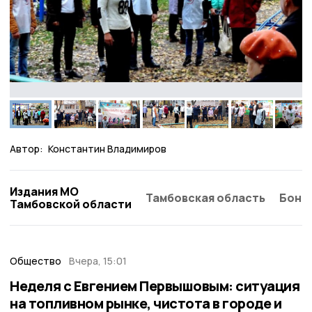
Автор:
Константин Владимиров
Издания МО
Тамбовская область
Бонд
Тамбовской области
Общество
Вчера, 15:01
Неделя с Евгением Первышовым: ситуация
на топливном рынке, чистота в городе и