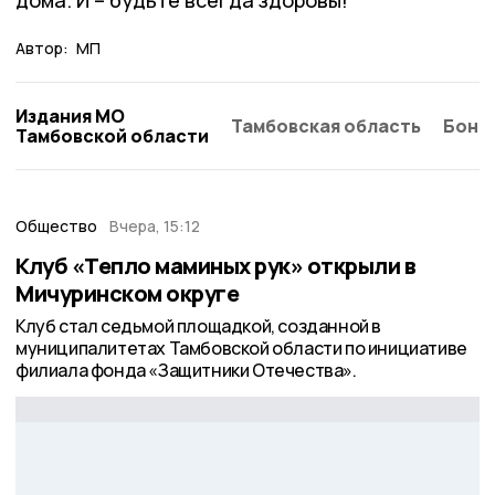
дома. И – будьте всегда здоровы!
Автор:
МП
Издания МО
Тамбовская область
Бонд
Тамбовской области
Общество
Вчера, 15:12
Клуб «Тепло маминых рук» открыли в
Мичуринском округе
Клуб стал седьмой площадкой, созданной в
муниципалитетах Тамбовской области по инициативе
филиала фонда «Защитники Отечества».