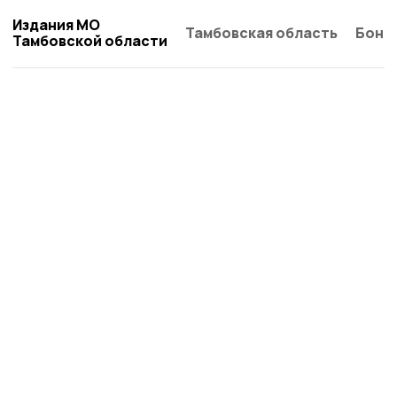
Издания МО
Тамбовская область
Бонд
Тамбовской области
Мичуринская правда