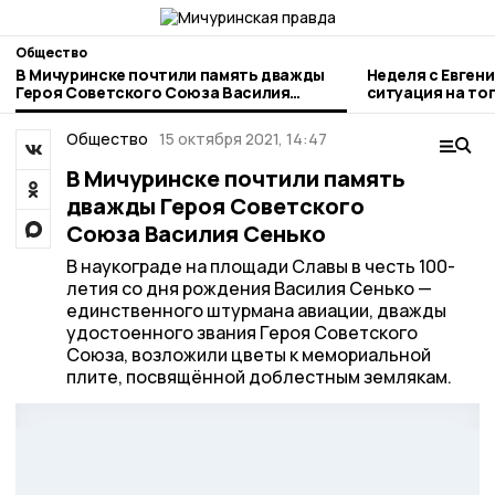
Общество
В Мичуринске почтили память дважды
Неделя с Евген
Героя Советского Союза Василия
ситуация на то
Сенько
городе и приор
Общество
15 октября 2021, 14:47
В Мичуринске почтили память
дважды Героя Советского
Союза Василия Сенько
В наукограде на площади Славы в честь 100-
летия со дня рождения Василия Сенько —
единственного штурмана авиации, дважды
удостоенного звания Героя Советского
Союза, возложили цветы к мемориальной
плите, посвящённой доблестным землякам.