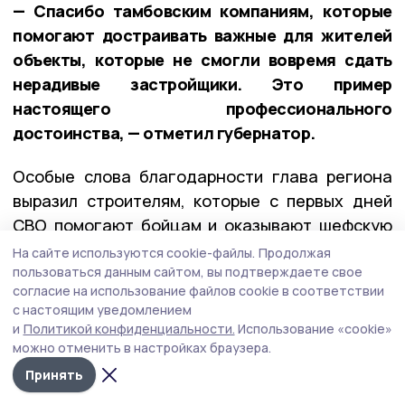
— Спасибо тамбовским компаниям, которые
помогают достраивать важные для жителей
объекты, которые не смогли вовремя сдать
нерадивые застройщики. Это пример
настоящего профессионального
достоинства, — отметил губернатор.
Особые слова благодарности глава региона
выразил строителям, которые с первых дней
СВО помогают бойцам и оказывают шефскую
помощь воссоединённым территориям.
На сайте используются cookie-файлы.
Продолжая
пользоваться данным сайтом, вы подтверждаете свое
согласие на использование файлов cookie в соответствии
Рабочая поездка в Жердевский округ
с настоящим уведомлением
и
Политикой конфиденциальности.
Использование «cookie»
Продолжаются рабочие поездки губернатора
можно отменить в настройках браузера.
в муниципалитеты региона. На этой неделе
Принять
Евгений Первышов
посетил
Жердевский округ.