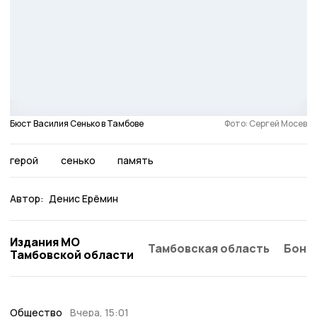
Бюст Василия Сенько в Тамбове
Фото: Сергей Мосев
герой
сенько
память
Автор:
Денис Ерёмин
Издания МО
Тамбовская область
Бонд
Тамбовской области
Общество
Вчера, 15:01