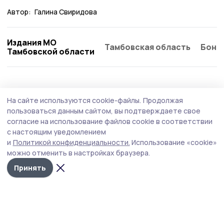
Автор:
Галина Свиридова
Издания МО
Тамбовская область
Бонд
Тамбовской области
Общество
5 августа , 15:12
На сайте используются cookie-файлы.
Продолжая
Клуб «Тепло маминых рук» открыли в
пользоваться данным сайтом, вы подтверждаете свое
Мичуринском округе
согласие на использование файлов cookie в соответствии
с настоящим уведомлением
Клуб стал седьмой площадкой, созданной в
и
Политикой конфиденциальности.
Использование «cookie»
муниципалитетах Тамбовской области по инициативе
можно отменить в настройках браузера.
филиала фонда «Защитники Отечества».
Принять