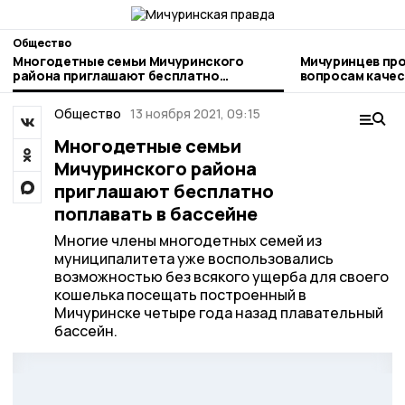
Общество
Многодетные семьи Мичуринского
Мичуринцев про
района приглашают бесплатно
вопросам качества и безоп
поплавать в бассейне
детских товаро
Общество
13 ноября 2021, 09:15
Многодетные семьи
Мичуринского района
приглашают бесплатно
поплавать в бассейне
Многие члены многодетных семей из
муниципалитета уже воспользовались
возможностью без всякого ущерба для своего
кошелька посещать построенный в
Мичуринске четыре года назад плавательный
бассейн.