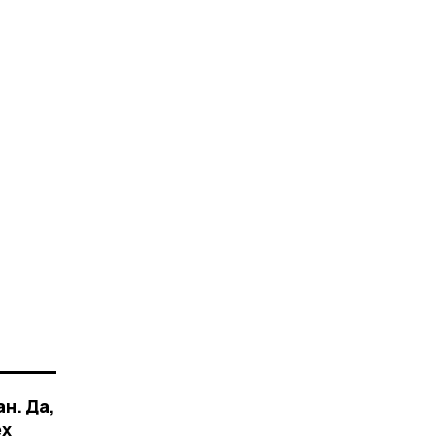
н. Да,
ех