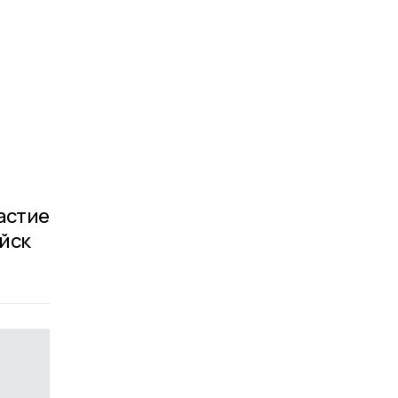
астие
йск