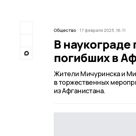
Общество
17 февраля 2023, 16:11
В наукограде 
погибших в А
Жители Мичуринска и Мич
в торжественных меропри
из Афганистана.