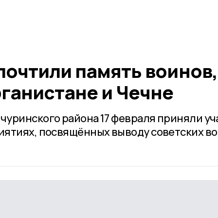
почтили память воинов,
фганистане и Чечне
уринского района 17 февраля приняли уч
ятиях, посвящённых выводу советских во