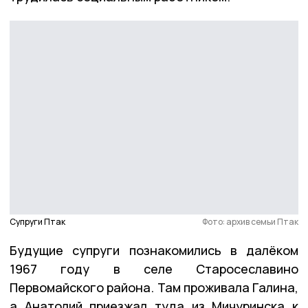
Супруги Птак
Фото: архив семьи Птак
Будущие супруги познакомились в далёком
1967 году в селе Старосеславино
Первомайского района. Там проживала Галина,
а Анатолий приезжал туда из Мичуринска к