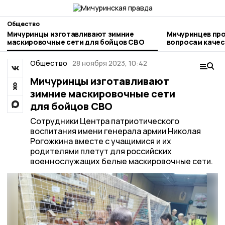
Общество
Мичуринцы изготавливают зимние
Мичуринцев про
маскировочные сети для бойцов СВО
вопросам качества и безоп
детских товаро
Общество
28 ноября 2023, 10:42
Мичуринцы изготавливают
зимние маскировочные сети
для бойцов СВО
Сотрудники Центра патриотического
воспитания имени генерала армии Николая
Рогожкина вместе с учащимися и их
родителями плетут для российских
военнослужащих белые маскировочные сети.