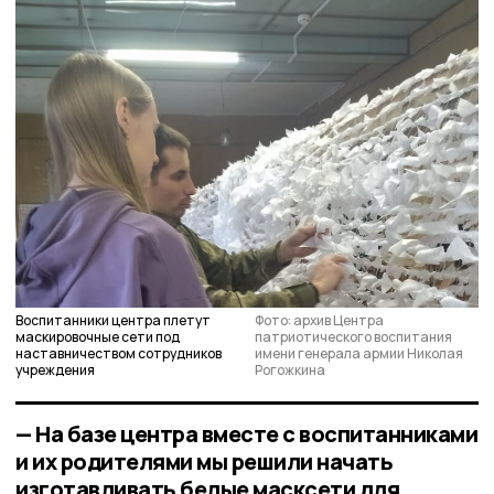
Воспитанники центра плетут
Фото: архив Центра
маскировочные сети под
патриотического воспитания
наставничеством сотрудников
имени генерала армии Николая
учреждения
Рогожкина
— На базе центра вместе с воспитанниками
и их родителями мы решили начать
изготавливать белые масксети для