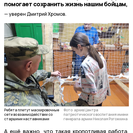
помогает сохранить жизнь нашим бойцам,
уверен Дмитрий Хромов.
Ребята плетут маскировочные
Фото: архив Центра
сети во взаимодействии со
патриотического воспитания имени
старшими наставниками
генерала армии Николая Рогожкина
А ещё важно, что такая кропотливая работа,