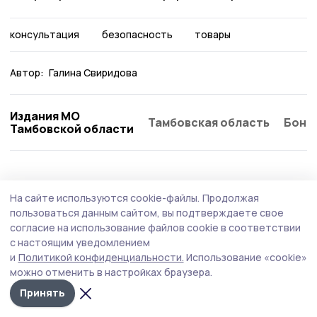
консультация
безопасность
товары
Автор:
Галина Свиридова
Издания МО
Тамбовская область
Бонд
Тамбовской области
Общество
Вчера, 15:12
На сайте используются cookie-файлы.
Продолжая
Клуб «Тепло маминых рук» открыли в
пользоваться данным сайтом, вы подтверждаете свое
Мичуринском округе
согласие на использование файлов cookie в соответствии
с настоящим уведомлением
Клуб стал седьмой площадкой, созданной в
и
Политикой конфиденциальности.
Использование «cookie»
муниципалитетах Тамбовской области по инициативе
можно отменить в настройках браузера.
филиала фонда «Защитники Отечества».
Принять