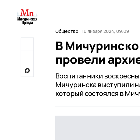
Общество
16 января 2024, 09:09
В Мичуринско
провели архи
Воспитанники воскресных
Мичуринска выступили н
который состоялся в Мич