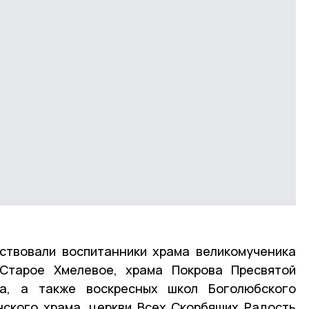
ствовали воспитанники храма великомученика
Старое Хмелевое, храма Покрова Пресвятой
ка, а также воскресных школ Боголюбского
нского храма, церкви Всех Скорбящих Радость