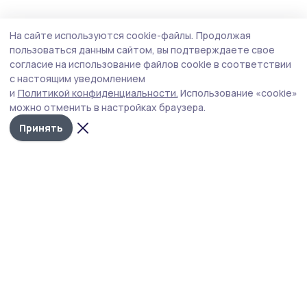
Общество
5 августа , 15:12
На сайте используются cookie-файлы.
Продолжая
Клуб «Тепло маминых рук» открыли в
пользоваться данным сайтом, вы подтверждаете свое
Мичуринском округе
согласие на использование файлов cookie в соответствии
с настоящим уведомлением
Клуб стал седьмой площадкой, созданной в
и
Политикой конфиденциальности.
Использование «cookie»
муниципалитетах Тамбовской области по инициативе
можно отменить в настройках браузера.
филиала фонда «Защитники Отечества».
Принять