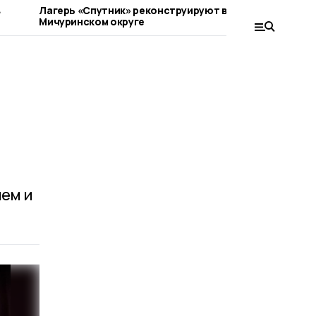
в
Лагерь «Спутник» реконструируют в
Мичуринс
Мичуринском округе
подростко
мототран
ем и