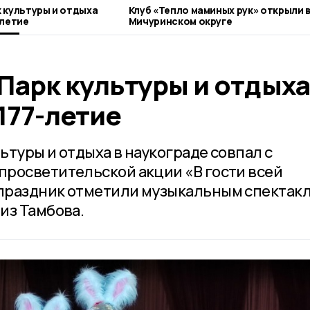
 культуры и отдыха
Клуб «Тепло маминых рук» открыли 
-летие
Мичуринском округе
Парк культуры и отдыха
177-летие
туры и отдыха в наукограде совпал с
росветительской акции «В гости всей
праздник отметили музыкальным спектакл
из Тамбова.