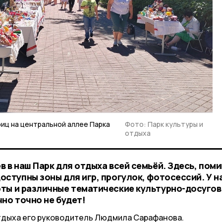
иц на центральной аллее Парка
Фото: Парк культуры и
отдыха
 в наш Парк для отдыха всей семьёй. Здесь, пом
ступны зоны для игр, прогулок, фотосессий. У н
ты и различные тематические культурно-досуго
но точно не будет!
отдыха его руководитель Людмила Сарафанова.