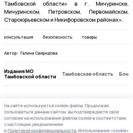
Тамбовской области» в г. Мичуринске,
Мичуринском, Петровском, Первомайском,
Староюрьевском и Никифоровском районах».
консультация
безопасность
товары
Автор:
Галина Свиридова
Издания МО
Тамбовская область
Бонд
Тамбовской области
Общество
Вчера, 15:12
На сайте используются cookie-файлы.
Продолжая
Клуб «Тепло маминых рук» открыли в
пользоваться данным сайтом, вы подтверждаете свое
Мичуринском округе
согласие на использование файлов cookie в соответствии
с настоящим уведомлением
Клуб стал седьмой площадкой, созданной в
и
Политикой конфиденциальности.
Использование «cookie»