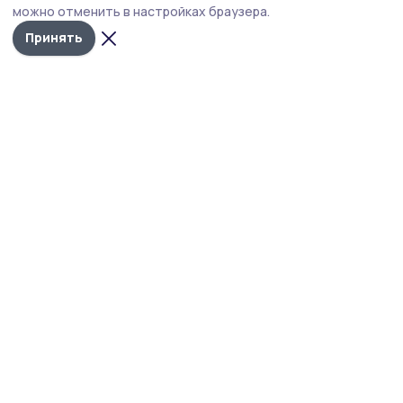
муниципалитетах Тамбовской области по инициативе
можно отменить в настройках браузера.
филиала фонда «Защитники Отечества».
Принять
Фото: Елена Потапова
Клуб объединяет мам и жён погибших и
пропавших без вести участников СВО. В
Мичуринском округе на первую встречу с