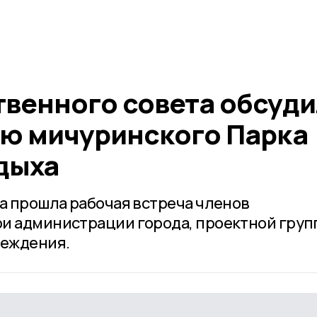
венного совета обсуд
ю мичуринского Парка
дыха
ха прошла рабочая встреча членов
ри администрации города, проектной груп
реждения.